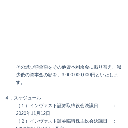
（７）発行済株式数
5,876,331株
（８）株主構成
当社100％
３．減資の内容
資本金の額5,965,086,800円のうち2,965,086,800円
を減少し、
その減少額全額をその他資本剰余金に振り替え、減
少後の資本金の額を、3,000,000,000円といたしま
す。
４．スケジュール
（１）インヴァスト証券取締役会決議日 ：
2020年11月12日
（２）インヴァスト証券臨時株主総会決議日 ：