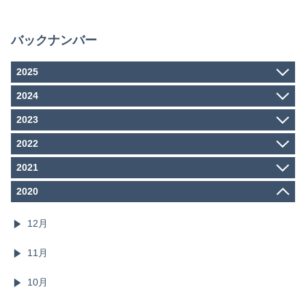
バックナンバー
2025
12月
2024
6月
4月
2023
3月
3月
12月
2022
2月
11月
1月
12月
2021
10月
11月
9月
12月
2020
10月
8月
11月
9月
7月
10月
12月
8月
6月
9月
7月
5月
8月
11月
6月
4月
7月
5月
3月
10月
6月
4月
2月
5月